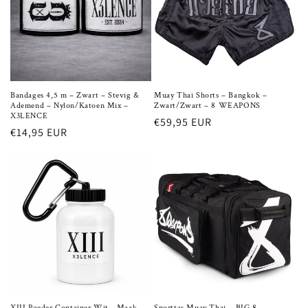
Bandages 4,5 m – Zwart – Stevig &
Muay Thai Shorts – Bangkok –
Ademend – Nylon/Katoen Mix –
Zwart/Zwart – 8 WEAPONS
X3LENCE
Normale
€59,95 EUR
Normale
€14,95 EUR
prijs
prijs
XIII Poeder Container Wit - Maak
Sporttas Muay Thai – BIG 8 –