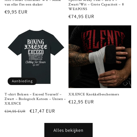
van elke fles een shaker
Zwart/Wit – Grote Capaciteit – 8
WEAPONS
Normale
€9,95 EUR
Normale
€74,95 EUR
prijs
prijs
Aanbieding
T-shirt Boksen – Exceed Yourself –
X3LENCE Knokkelbeschermers
Zwart – Biologisch Katoen – Unisex –
Normale
€12,95 EUR
X3LENCE
prijs
Normale
Aanbiedingsprijs
€17,47 EUR
€34,95 EUR
prijs
Alles bekijken