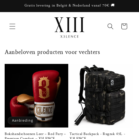
Meteen
Gratis levering in België & Nederland vanaf 70€ 🚚
naar de
content
Winkelwagen
Aanbeloven producten voor vechters
Aanbieding
Bokshandschoenen Leer – Red Fury –
Tactical Backpack - Rugzak 45L -
Premium Comfort – X3LENCE
X3LENCE