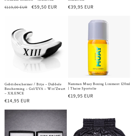
Normale
Aanbiedingsprijs
€59,50 EUR
Normale
€39,95 EUR
€119,00 EUR
prijs
prijs
Namman Muay Boxing Liniment 120ml
Gebitsbeschermer / Bitje – Dubbele
| Thaise Sportolie
Bescherming – Gel/EVA – Wit/Zwart
– X3LENCE
Normale
€19,95 EUR
Normale
€14,95 EUR
prijs
prijs